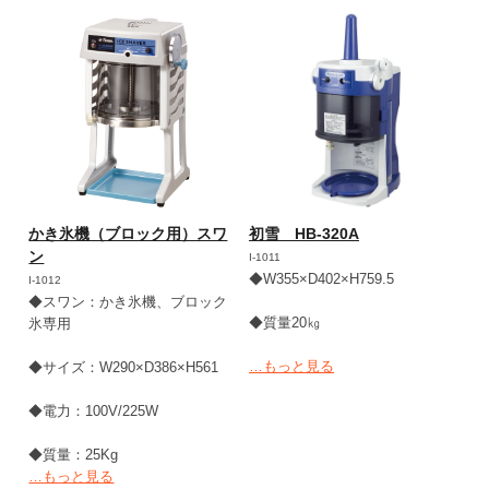
かき氷機（ブロック用）スワ
初雪 HB-320A
ン
I-1011
◆W355×D402×H759.5
I-1012
◆スワン：かき氷機、ブロック
◆質量20㎏
氷専用
…もっと見る
◆サイズ：W290×D386×H561
◆電力：100V/225W
◆質量：25Kg
…もっと見る