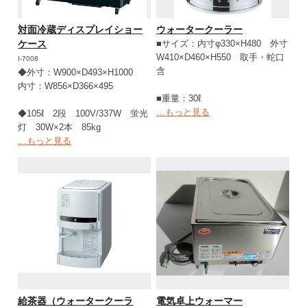
対面冷蔵ディスプレイショー
ウォータークーラー
ケース
■サイズ：内寸φ330×H480 外寸
W410×D460×H550 取手・蛇口
I-7008
含
◆外寸：W900×D493×H1000
内寸：W856×D366×495
■重量：30ℓ
…もっと見る
◆105ℓ 2段 100V/337W 蛍光
灯 30W×2本 85kg
…もっと見る
給茶器（ウォータークーラ
電気卓上ウォーマー