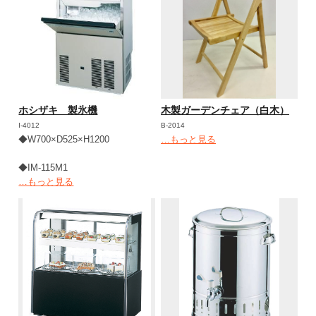
ホシザキ 製氷機
木製ガーデンチェア（白木）
I-4012
B-2014
◆W700×D525×H1200
…もっと見る
◆IM-115M1
…もっと見る