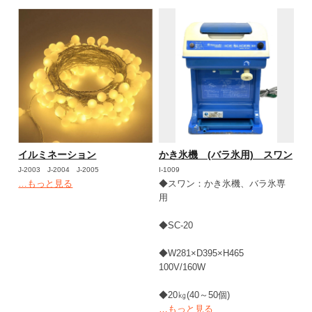
イルミネーション
かき氷機 (バラ氷用) スワン
J-2003 J-2004 J-2005
I-1009
…もっと見る
◆スワン：かき氷機、バラ氷専
用
◆SC-20
◆W281×D395×H465
100V/160W
◆20㎏(40～50個)
…もっと見る