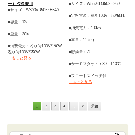
ー）冷温兼用
■サイズ：W550×D350×H260
■サイズ：W300×D505×H540
■定格電源：単相100V 50/60Hz
■容量：12ℓ
■消費電力：1.0kw
■重量：20kg
■重量：11.5㎏
■消費電力：冷水時100V/190W・
■貯湯量：7ℓ
温水時100V/650W
…もっと見る
■サーモスタット：30～110℃
■フロートスイッチ付
…もっと見る
1
2
3
4
...
>
最後