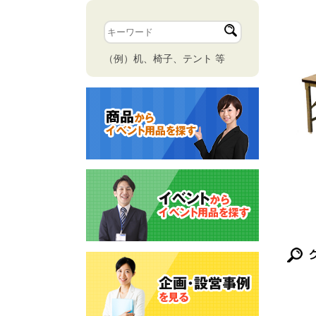
（例）机、椅子、テント 等