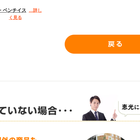
・ベンチイス
…詳し
く見る