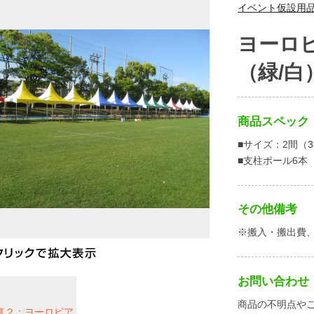
イベント仮設用
ヨーロ
（緑/白
商品スペック
■サイズ：2間（3
■支柱ポール6本
その他備考
※搬入・搬出費
お問い合わせ
商品の不明点や