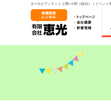
ヨーロピアンテント２間×４間（緑/白） | イベン