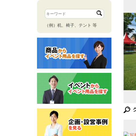
（例）机、椅子、テント 等