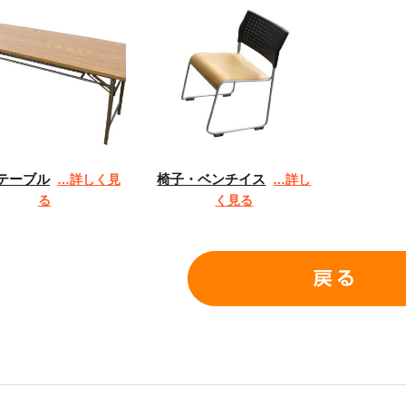
テーブル
椅子・ベンチイス
…詳しく見
…詳し
る
く見る