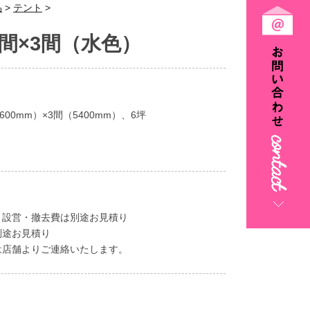
品
>
テント
>
間×3間（水色）
600mm）×3間（5400mm）、6坪
、設営・撤去費は別途お見積り
別途お見積り
は店舗よりご連絡いたします。