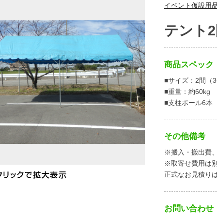
イベント仮設用
テント2
商品スペック
■サイズ：2間（3
■重量：約60kg
■支柱ポール6本
その他備考
※搬入・搬出費
※取寄せ費用は
正式なお見積り
お問い合わせ