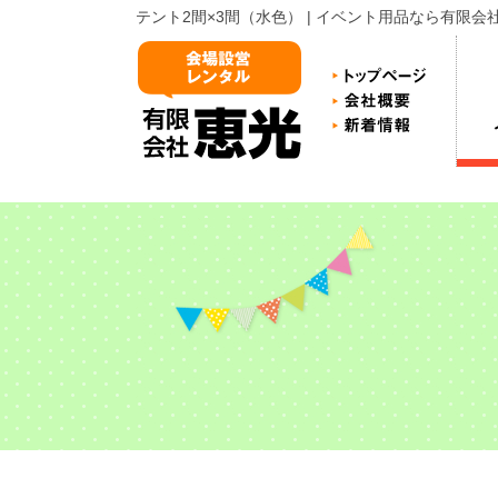
テント2間×3間（水色） | イベント用品なら有限会