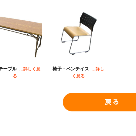
テーブル
椅子・ベンチイス
…詳しく見
…詳し
る
く見る