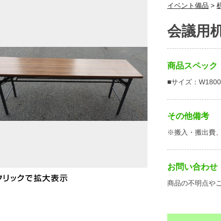
イベント備品
>
会議用机
商品スペック
■サイズ：W1800
その他備考
※搬入・搬出費
お問い合わせ
商品の不明点や