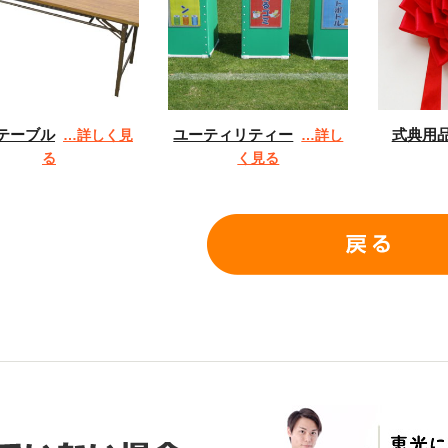
テーブル
ユーティリティー
式典用
…詳しく見
…詳し
る
く見る