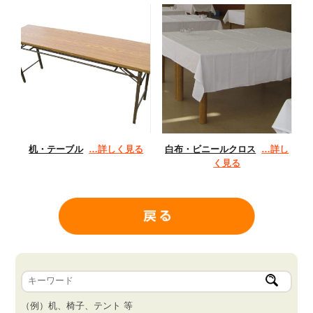
机・テーブル
…詳しく見る
白布・ビニールクロス
…詳し
く見る
（例）机、椅子、テント 等