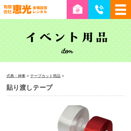
式典・神事
>
テープカット用品
>
貼り渡しテープ