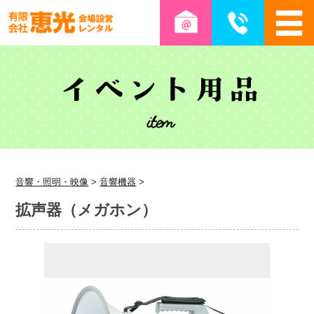
音響・照明・映像
>
音響機器
>
拡声器（メガホン）