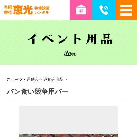
スポーツ・運動会
>
運動会用品
>
パン食い競争用バー