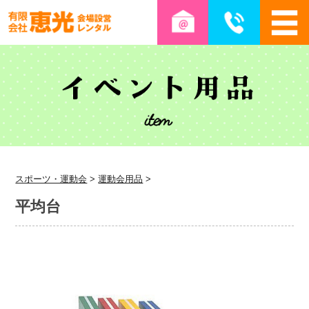
スポーツ・運動会
>
運動会用品
>
平均台