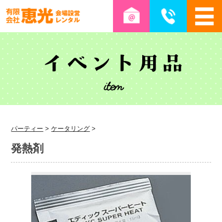
パーティー
>
ケータリング
>
発熱剤