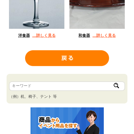
洋食器
…詳しく見る
和食器
…詳しく見る
（例）机、椅子、テント 等