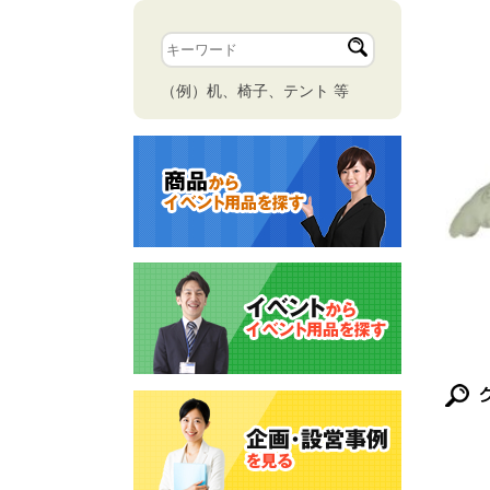
（例）机、椅子、テント 等