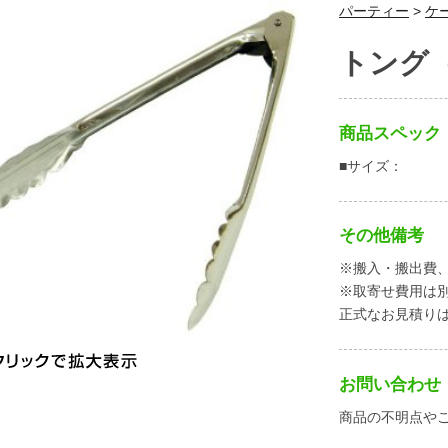
パーティー
>
ケ
トング
商品スペック
■サイズ：
その他備考
※搬入・搬出費
※取寄せ費用は
正式なお見積り
お問い合わせ
商品の不明点や