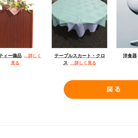
ティー備品
テーブルスカート・クロ
洋食器
…詳しく
ス
見る
…詳しく見る