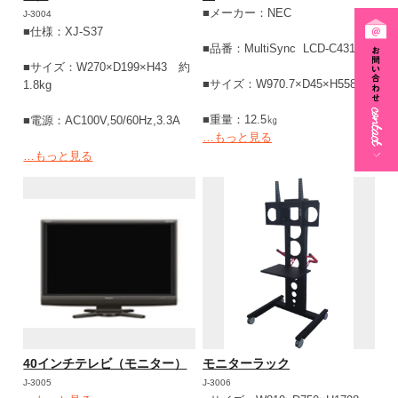
■メーカー：NEC
J-3004
■仕様：XJ-S37
■品番：MultiSync LCD-C431
■サイズ：W270×D199×H43 約
■サイズ：W970.7×D45×H558.9
1.8kg
■重量：12.5㎏
■電源：AC100V,50/60Hz,3.3A
…もっと見る
…もっと見る
40インチテレビ（モニター）
モニターラック
J-3005
J-3006