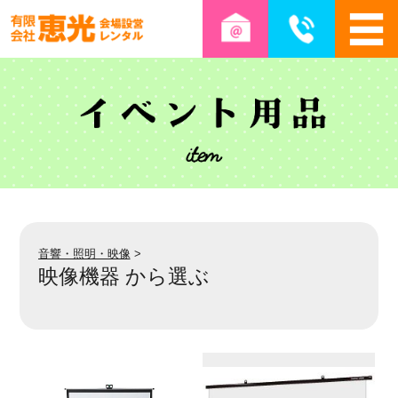
音響・照明・映像
>
映像機器 から選ぶ