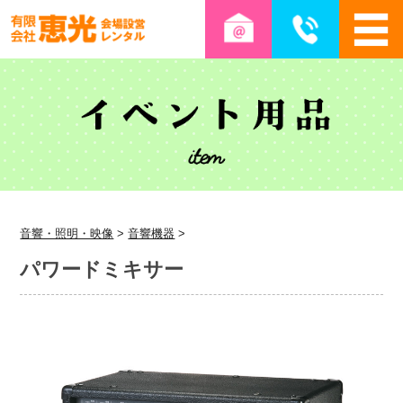
音響・照明・映像
>
音響機器
>
パワードミキサー